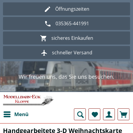
Öffnungszeiten
035365-441991
sicheres Einkaufen
schneller Versand
Wir freuen uns, das Sie uns besuchen.
Herzlich Willkommen im Onlineshop
Modellbahn - Eck Kloppe.
Wir freuen uns, das Sie uns besuchen.
Herzlich Willkommen im Onlineshop
Modellbahn - Eck Kloppe.
Menü
Handgearbeitete 3-D Weihnachtskarte