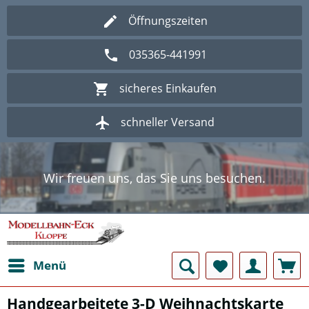
Öffnungszeiten
035365-441991
sicheres Einkaufen
schneller Versand
Wir freuen uns, das Sie uns besuchen.
Herzlich Willkommen im Onlineshop
Modellbahn - Eck Kloppe.
Wir freuen uns, das Sie uns besuchen.
Herzlich Willkommen im Onlineshop
Modellbahn - Eck Kloppe.
Menü
Handgearbeitete 3-D Weihnachtskarte