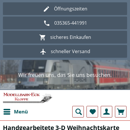
Öffnungszeiten
035365-441991
sicheres Einkaufen
schneller Versand
Wir freuen uns, das Sie uns besuchen.
Herzlich Willkommen im Onlineshop
Modellbahn - Eck Kloppe.
Wir freuen uns, das Sie uns besuchen.
Herzlich Willkommen im Onlineshop
Modellbahn - Eck Kloppe.
Menü
Handgearbeitete 3-D Weihnachtskarte